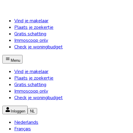
Vind je makelaar
Plaats je zoekertje
Gratis schatting
Immoscoop only
Check je woningbudget
Menu
Vind je makelaar
Plaats je zoekertje
Gratis schatting
Immoscoop only
Check je woningbudget
Inloggen
NL
Nederlands
Français