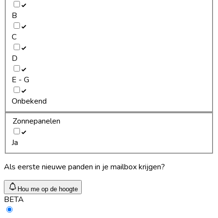
B
C
D
E - G
Onbekend
Zonnepanelen
Ja
Als eerste nieuwe panden in je mailbox krijgen?
Hou me op de hoogte
BETA