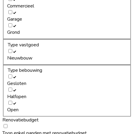
Commercieel
Garage
Grond
Type vastgoed
Nieuwbouw
Type bebouwing
Gesloten
Halfopen
Open
Renovatiebudget
Toon enkel panden met renovatiebudget