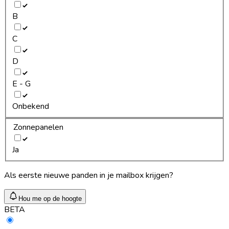
B
C
D
E - G
Onbekend
Zonnepanelen
Ja
Als eerste nieuwe panden in je mailbox krijgen?
Hou me op de hoogte
BETA