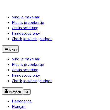
Vind je makelaar
Plaats je zoekertje
Gratis schatting
Immoscoop only
Check je woningbudget
Menu
Vind je makelaar
Plaats je zoekertje
Gratis schatting
Immoscoop only
Check je woningbudget
Inloggen
NL
Nederlands
Français