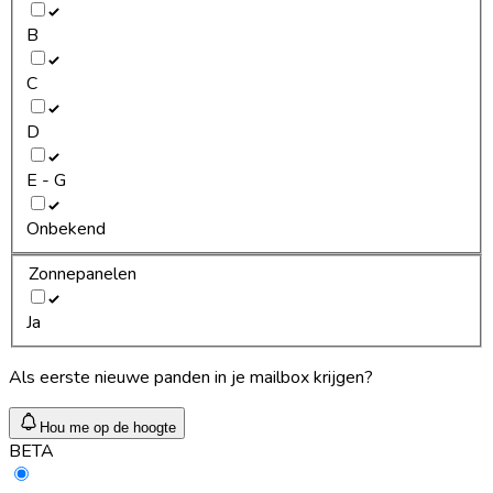
B
C
D
E - G
Onbekend
Zonnepanelen
Ja
Als eerste nieuwe panden in je mailbox krijgen?
Hou me op de hoogte
BETA