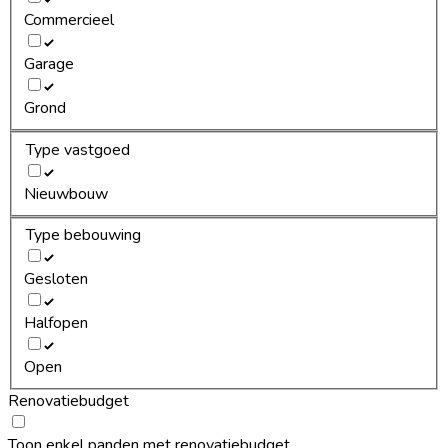
Commercieel
Garage
Grond
Type vastgoed
Nieuwbouw
Type bebouwing
Gesloten
Halfopen
Open
Renovatiebudget
Toon enkel panden met renovatiebudget