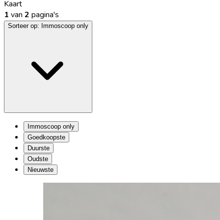
Kaart
1
van
2
pagina's
Sorteer op:
Immoscoop only
Immoscoop only
Goedkoopste
Duurste
Oudste
Nieuwste