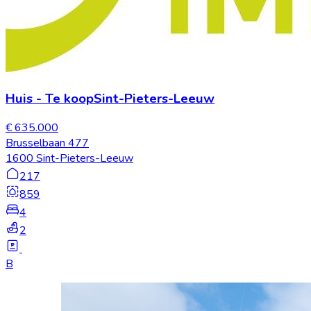
Huis
-
Te koop
Sint-Pieters-Leeuw
€ 635.000
Brusselbaan 477
1600 Sint-Pieters-Leeuw
217
859
4
2
B