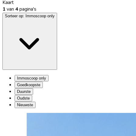
Kaart
1
van
4
pagina's
Sorteer op:
Immoscoop only
Immoscoop only
Goedkoopste
Duurste
Oudste
Nieuwste