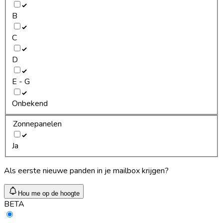
B
C
D
E - G
Onbekend
Zonnepanelen
Ja
Als eerste nieuwe panden in je mailbox krijgen?
Hou me op de hoogte
BETA