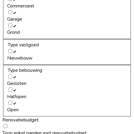
Commercieel
Garage
Grond
Type vastgoed
Nieuwbouw
Type bebouwing
Gesloten
Halfopen
Open
Renovatiebudget
Toon enkel panden met renovatiebudget