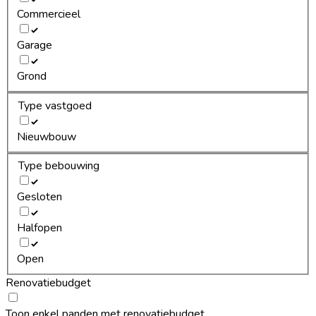
Commercieel
Garage
Grond
Type vastgoed
Nieuwbouw
Type bebouwing
Gesloten
Halfopen
Open
Renovatiebudget
Toon enkel panden met renovatiebudget