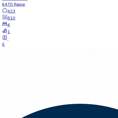
6470 Rance
423
810
4
1
E