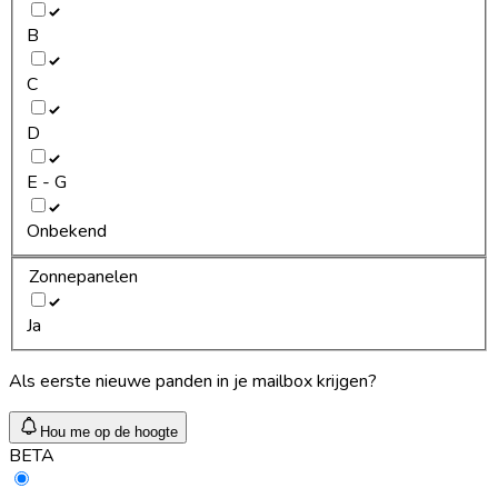
B
C
D
E - G
Onbekend
Zonnepanelen
Ja
Als eerste nieuwe panden in je mailbox krijgen?
Hou me op de hoogte
BETA