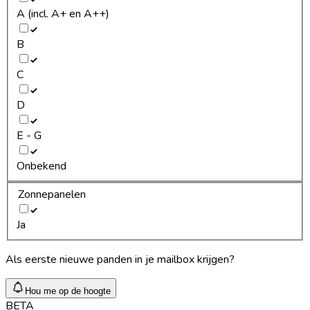
A (incl. A+ en A++)
B
C
D
E - G
Onbekend
Zonnepanelen
Ja
Als eerste nieuwe panden in je mailbox krijgen?
Hou me op de hoogte
BETA