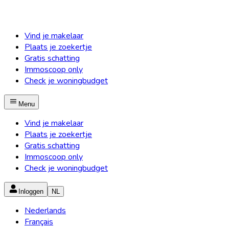
Vind je makelaar
Plaats je zoekertje
Gratis schatting
Immoscoop only
Check je woningbudget
Menu
Vind je makelaar
Plaats je zoekertje
Gratis schatting
Immoscoop only
Check je woningbudget
Inloggen
NL
Nederlands
Français