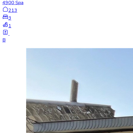
4900 Spa
213
3
1
B