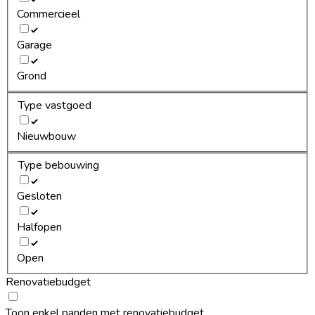
Commercieel
Garage
Grond
Type vastgoed
Nieuwbouw
Type bebouwing
Gesloten
Halfopen
Open
Renovatiebudget
Toon enkel panden met renovatiebudget