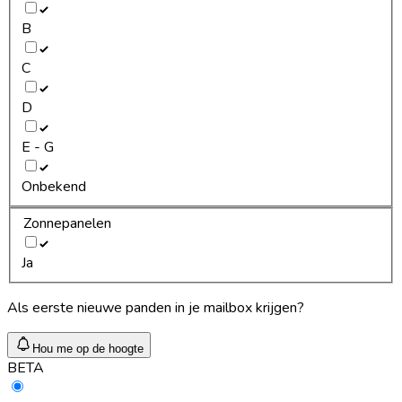
B
C
D
E - G
Onbekend
Zonnepanelen
Ja
Als eerste nieuwe panden in je mailbox krijgen?
Hou me op de hoogte
BETA