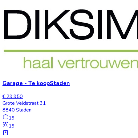
Garage
-
Te koop
Staden
€ 29.950
Grote Veldstraat 31
8840 Staden
19
19