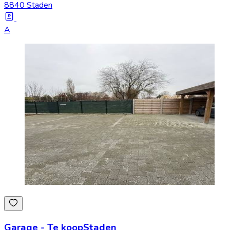
8840 Staden
A
Garage
-
Te koop
Staden