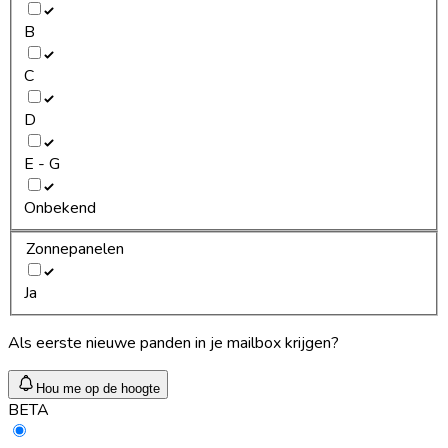
B
C
D
E - G
Onbekend
Zonnepanelen
Ja
Als eerste nieuwe panden in je mailbox krijgen?
Hou me op de hoogte
BETA