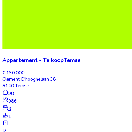
Appartement
-
Te koop
Temse
€ 190.000
Clement D'hooghelaan 38
9140 Temse
98
986
3
1
D