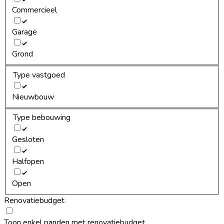
Commercieel
Garage
Grond
Type vastgoed
Nieuwbouw
Type bebouwing
Gesloten
Halfopen
Open
Renovatiebudget
Toon enkel panden met renovatiebudget