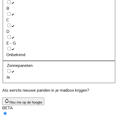
B
C
D
E - G
Onbekend
Zonnepanelen
Ja
Als eerste nieuwe panden in je mailbox krijgen?
Hou me op de hoogte
BETA