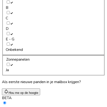
B
C
D
E - G
Onbekend
Zonnepanelen
Ja
Als eerste nieuwe panden in je mailbox krijgen?
Hou me op de hoogte
BETA