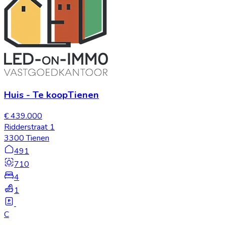
Huis
-
Te koop
Tienen
€ 439.000
Ridderstraat 1
3300 Tienen
491
710
4
1
C