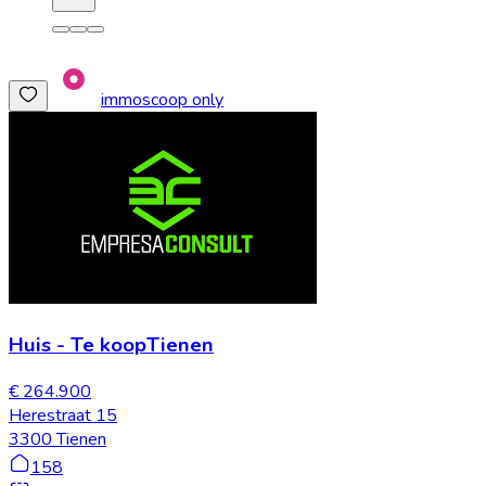
immoscoop only
Huis
-
Te koop
Tienen
€ 264.900
Herestraat 15
3300 Tienen
158