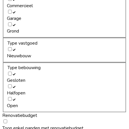
Commercieel
Garage
Grond
Type vastgoed
Nieuwbouw
Type bebouwing
Gesloten
Halfopen
Open
Renovatiebudget
Toon enkel panden met renovatiebudget