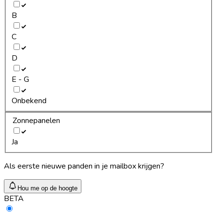
B
C
D
E - G
Onbekend
Zonnepanelen
Ja
Als eerste nieuwe panden in je mailbox krijgen?
Hou me op de hoogte
BETA