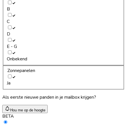
B
C
D
E - G
Onbekend
Zonnepanelen
Ja
Als eerste nieuwe panden in je mailbox krijgen?
Hou me op de hoogte
BETA