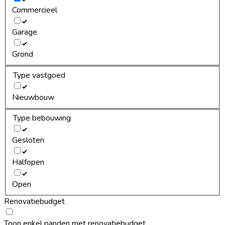
Commercieel
Garage
Grond
Type vastgoed
Nieuwbouw
Type bebouwing
Gesloten
Halfopen
Open
Renovatiebudget
Toon enkel panden met renovatiebudget