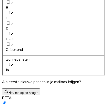
B
C
D
E - G
Onbekend
Zonnepanelen
Ja
Als eerste nieuwe panden in je mailbox krijgen?
Hou me op de hoogte
BETA