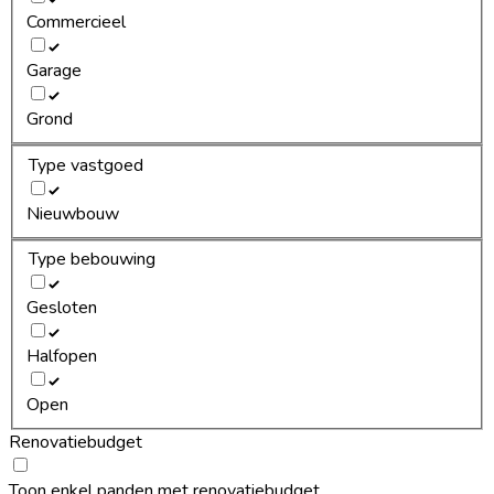
Commercieel
Garage
Grond
Type vastgoed
Nieuwbouw
Type bebouwing
Gesloten
Halfopen
Open
Renovatiebudget
Toon enkel panden met renovatiebudget