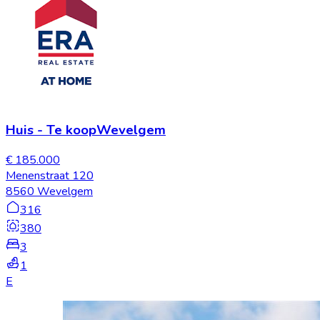
Huis
-
Te koop
Wevelgem
€ 185.000
Menenstraat 120
8560 Wevelgem
316
380
3
1
E