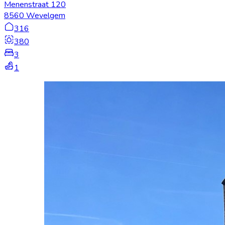
Menenstraat 120
8560 Wevelgem
316
380
3
1