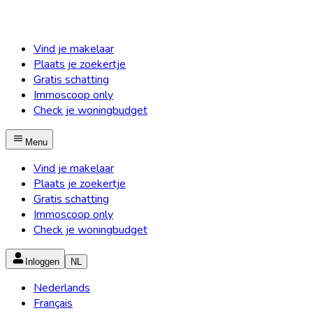
Vind je makelaar
Plaats je zoekertje
Gratis schatting
Immoscoop only
Check je woningbudget
Menu
Vind je makelaar
Plaats je zoekertje
Gratis schatting
Immoscoop only
Check je woningbudget
Inloggen
NL
Nederlands
Français