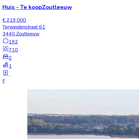
Huis
-
Te koop
Zoutleeuw
€ 219.000
Terweidenstraat 61
3440 Zoutleeuw
192
710
2
1
F