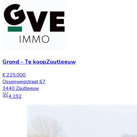
Grond
-
Te koop
Zoutleeuw
€ 225.000
Ossenwegstraat 67
3440 Zoutleeuw
4.192