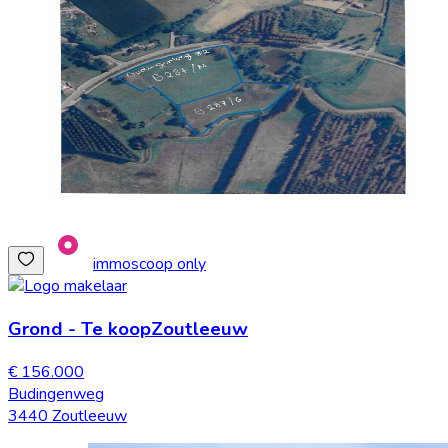
immoscoop only
Grond
-
Te koop
Zoutleeuw
€ 156.000
Budingenweg
3440 Zoutleeuw