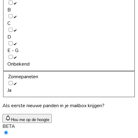
B
C
D
E - G
Onbekend
Zonnepanelen
Ja
Als eerste nieuwe panden in je mailbox krijgen?
Hou me op de hoogte
BETA