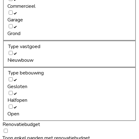
Commercieel
Garage
Grond
Type vastgoed
Nieuwbouw
Type bebouwing
Gesloten
Halfopen
Open
Renovatiebudget
Toon enkel panden met renovatiebudget