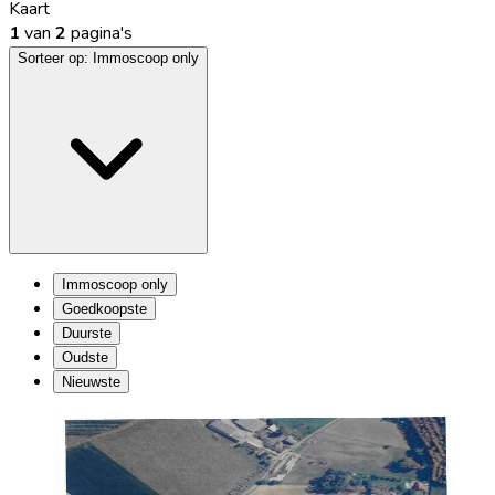
Kaart
1
van
2
pagina's
Sorteer op:
Immoscoop only
Immoscoop only
Goedkoopste
Duurste
Oudste
Nieuwste