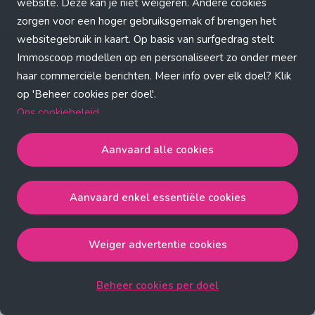
Application error: a client-side exception has occurred (see the
website. Deze kan je niet weigeren. Andere cookies
zorgen voor een hoger gebruiksgemak of brengen het
browser console for more information)
.
websitegebruik in kaart. Op basis van surfgedrag stelt
Immoscoop modellen op en personaliseert zo onder meer
haar commerciële berichten. Meer info over elk doel? Klik
op 'Beheer cookies per doel'.
Ons cookiebeleid
Aanvaard alle cookies
Aanvaard alle cookies
gaat akkoord met de strict
noodzakelijke, analytische, functionele en advertentie
Aanvaard enkel essentiële cookies
cookies.
Aanvaard enkel essentiële cookies
gaat akkoord met
de strict noodzakelijke cookies.
Weiger advertentie cookies
Weiger advertentie cookies
gaat akkoord met de strict
noodzakelijke, analytische en functionele cookies.
Beheer cookies per doel