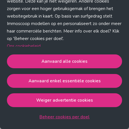
Application error: a client-side exception has occurred (see the
website. Deze kan je niet weigeren. Andere cookies
zorgen voor een hoger gebruiksgemak of brengen het
browser console for more information)
.
websitegebruik in kaart. Op basis van surfgedrag stelt
Immoscoop modellen op en personaliseert zo onder meer
haar commerciële berichten. Meer info over elk doel? Klik
op 'Beheer cookies per doel'.
Ons cookiebeleid
Aanvaard alle cookies
Aanvaard alle cookies
gaat akkoord met de strict
noodzakelijke, analytische, functionele en advertentie
Aanvaard enkel essentiële cookies
cookies.
Aanvaard enkel essentiële cookies
gaat akkoord met
de strict noodzakelijke cookies.
Weiger advertentie cookies
Weiger advertentie cookies
gaat akkoord met de strict
noodzakelijke, analytische en functionele cookies.
Beheer cookies per doel