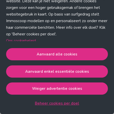
Application error: a client-side exception has occurred (see the
website. Deze kan je niet weigeren. Andere cookies
zorgen voor een hoger gebruiksgemak of brengen het
browser console for more information)
.
websitegebruik in kaart. Op basis van surfgedrag stelt
Immoscoop modellen op en personaliseert zo onder meer
haar commerciële berichten. Meer info over elk doel? Klik
op 'Beheer cookies per doel'.
Ons cookiebeleid
Aanvaard alle cookies
Aanvaard alle cookies
gaat akkoord met de strict
noodzakelijke, analytische, functionele en advertentie
Aanvaard enkel essentiële cookies
cookies.
Aanvaard enkel essentiële cookies
gaat akkoord met
de strict noodzakelijke cookies.
Weiger advertentie cookies
Weiger advertentie cookies
gaat akkoord met de strict
noodzakelijke, analytische en functionele cookies.
Beheer cookies per doel