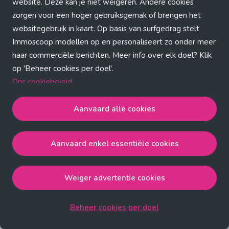
Application error: a client-side exception has occurred (see the
website. Deze kan je niet weigeren. Andere cookies
zorgen voor een hoger gebruiksgemak of brengen het
browser console for more information)
.
websitegebruik in kaart. Op basis van surfgedrag stelt
Immoscoop modellen op en personaliseert zo onder meer
haar commerciële berichten. Meer info over elk doel? Klik
op 'Beheer cookies per doel'.
Ons cookiebeleid
Aanvaard alle cookies
Aanvaard alle cookies
gaat akkoord met de strict
noodzakelijke, analytische, functionele en advertentie
Aanvaard enkel essentiële cookies
cookies.
Aanvaard enkel essentiële cookies
gaat akkoord met
de strict noodzakelijke cookies.
Weiger advertentie cookies
Weiger advertentie cookies
gaat akkoord met de strict
noodzakelijke, analytische en functionele cookies.
Beheer cookies per doel