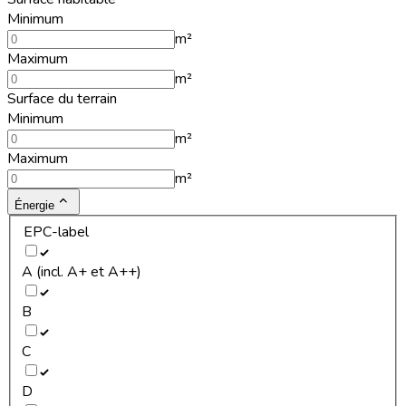
Minimum
m²
Maximum
m²
Surface du terrain
Minimum
m²
Maximum
m²
Énergie
EPC-label
A (incl. A+ et A++)
B
C
D