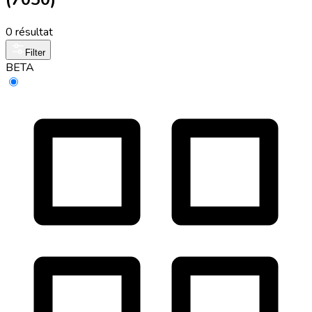
0 résultat
Filter
BETA