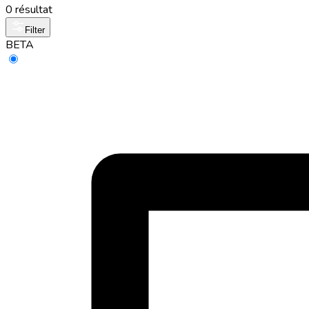
0 résultat
Filter
BETA