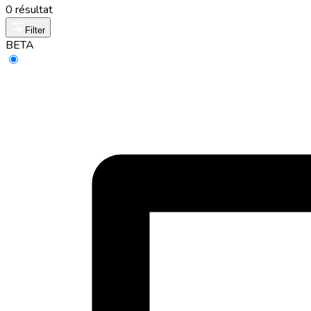
0 résultat
Filter
BETA