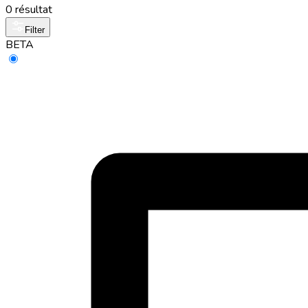
0 résultat
Filter
BETA