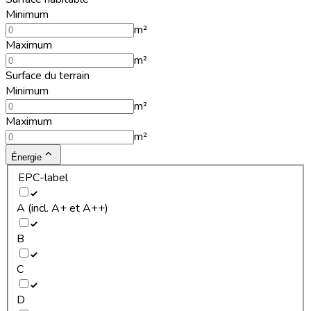
Minimum
m²
Maximum
m²
Surface du terrain
Minimum
m²
Maximum
m²
Énergie
EPC-label
A (incl. A+ et A++)
B
C
D