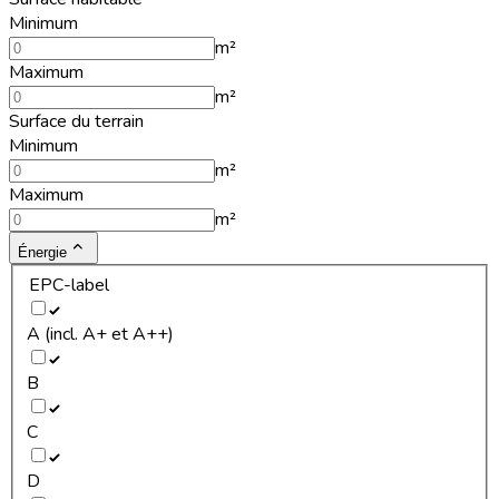
Minimum
m²
Maximum
m²
Surface du terrain
Minimum
m²
Maximum
m²
Énergie
EPC-label
A (incl. A+ et A++)
B
C
D