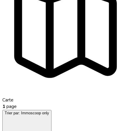
Carte
1
page
Trier par:
Immoscoop only