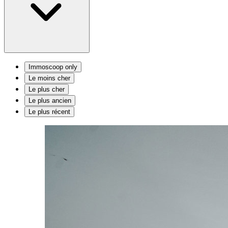
Immoscoop only
Le moins cher
Le plus cher
Le plus ancien
Le plus récent