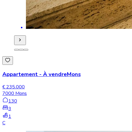
Appartement
-
À vendre
Mons
€ 235.000
7000 Mons
130
3
1
C