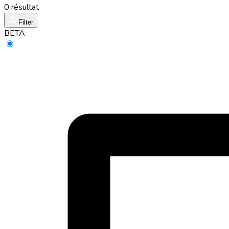
0 résultat
Filter
BETA