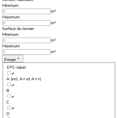
Minimum
m²
Maximum
m²
Surface du terrain
Minimum
m²
Maximum
m²
Énergie
EPC-label
A (incl. A+ et A++)
B
C
D