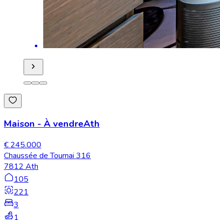
Maison
-
À vendre
Ath
€ 245.000
Chaussée de Tournai 316
7812 Ath
105
221
3
1