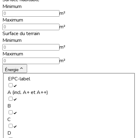
Minimum
m²
Maximum
m²
Surface du terrain
Minimum
m²
Maximum
m²
Énergie
EPC-label
A (incl. A+ et A++)
B
C
D