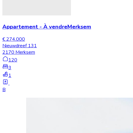
Appartement
-
À vendre
Merksem
€ 274.000
Nieuwdreef 131
2170 Merksem
120
3
1
B