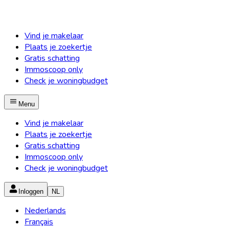
Vind je makelaar
Plaats je zoekertje
Gratis schatting
Immoscoop only
Check je woningbudget
Menu
Vind je makelaar
Plaats je zoekertje
Gratis schatting
Immoscoop only
Check je woningbudget
Inloggen
NL
Nederlands
Français