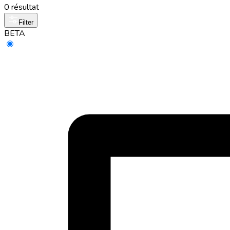
0 résultat
Filter
BETA