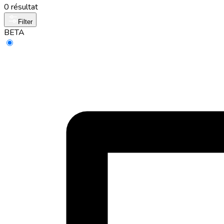
0 résultat
Filter
BETA