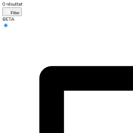
0 résultat
Filter
BETA