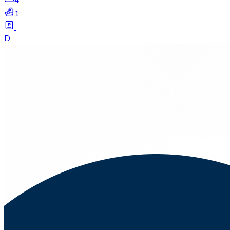
4
1
D