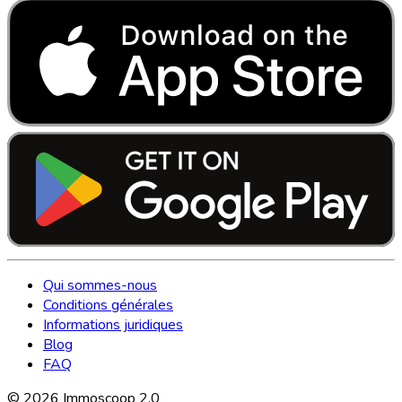
Qui sommes-nous
Conditions générales
Informations juridiques
Blog
FAQ
©
2026
Immoscoop 2.0