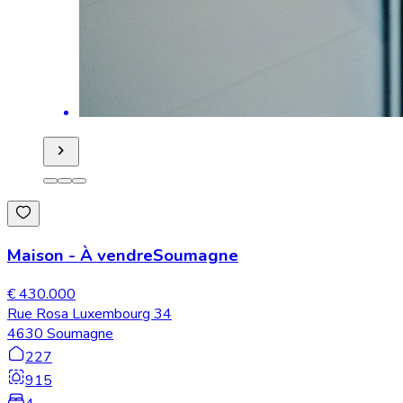
Maison
-
À vendre
Soumagne
€ 430.000
Rue Rosa Luxembourg 34
4630 Soumagne
227
915