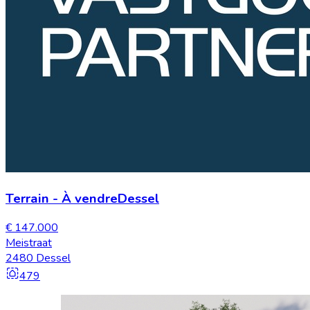
Terrain
-
À vendre
Dessel
€ 147.000
Meistraat
2480 Dessel
479