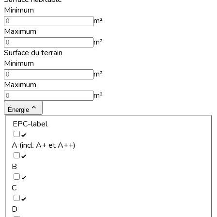
Minimum
m²
Maximum
m²
Surface du terrain
Minimum
m²
Maximum
m²
Énergie
EPC-label
A (incl. A+ et A++)
B
C
D