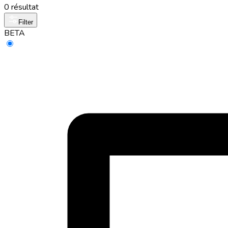
0 résultat
Filter
BETA