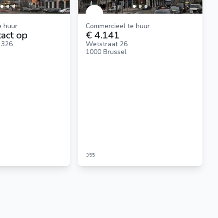
e huur
Commercieel te huur
act op
€ 4.141
 326
Wetstraat 26
1000 Brussel
355