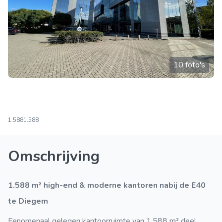
10 foto's
1.588
1.588
Omschrijving
1.588 m² high-end & moderne kantoren nabij de E40
te Diegem
Fenomenaal gelegen kantoorruimte van 1.588 m² deel