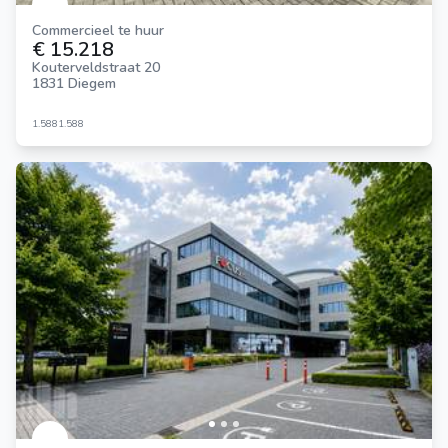
Commercieel te huur
€ 15.218
Kouterveldstraat 20
1831 Diegem
1.588
1.588