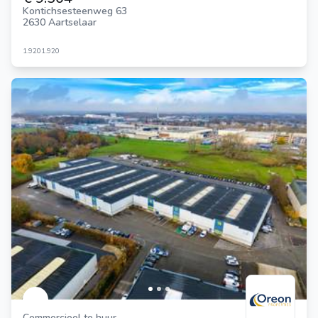
Kontichsesteenweg 63
2630 Aartselaar
1.920
1.920
Commercieel te huur