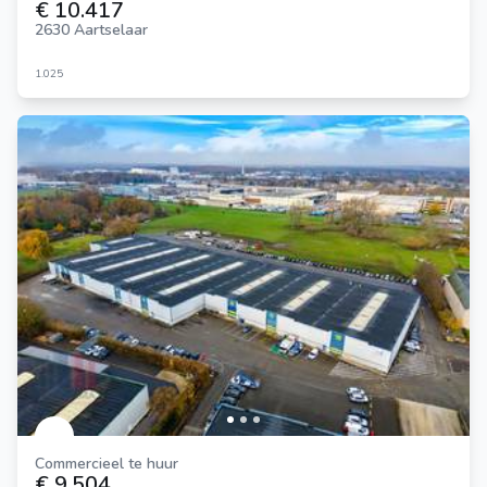
€ 10.417
2630 Aartselaar
1.025
Commercieel te huur
€ 9.504