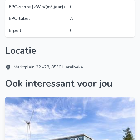
EPC-score (kWh/(m² jaar))
0
EPC-label
A
E-peil
0
Locatie
Marktplein 22 -28, 8530 Harelbeke
Ook interessant voor jou