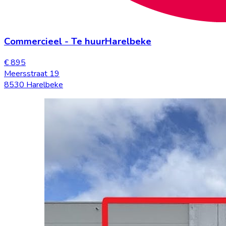
Commercieel
-
Te huur
Harelbeke
€ 895
Meersstraat 19
8530 Harelbeke