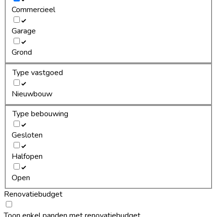
Commercieel
Garage
Grond
Type vastgoed
Nieuwbouw
Type bebouwing
Gesloten
Halfopen
Open
Renovatiebudget
Toon enkel panden met renovatiebudget