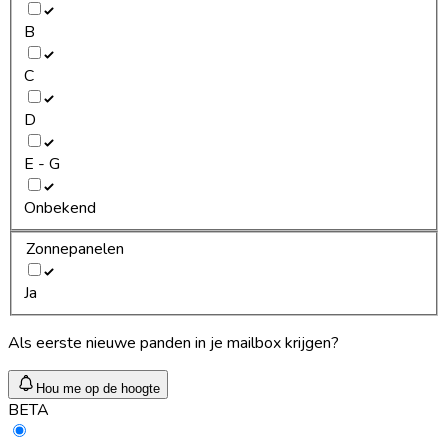
B
C
D
E - G
Onbekend
Zonnepanelen
Ja
Als eerste nieuwe panden in je mailbox krijgen?
Hou me op de hoogte
BETA