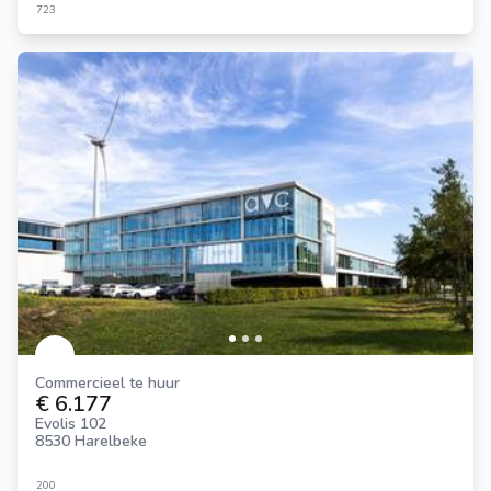
723
Commercieel te huur
€ 6.177
Evolis 102
8530 Harelbeke
200