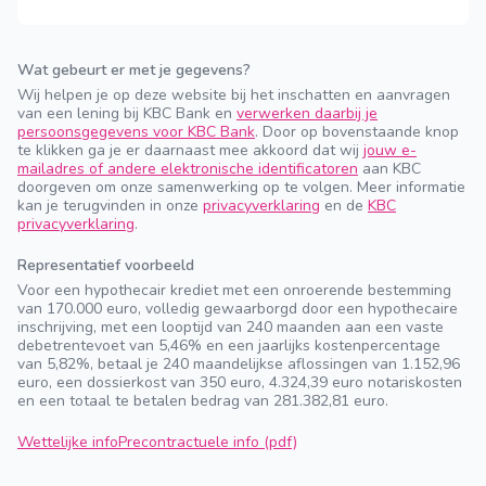
Wat gebeurt er met je gegevens?
Wij helpen je op deze website bij het inschatten en aanvragen
van een lening bij KBC Bank en
verwerken daarbij je
persoonsgegevens voor KBC Bank
. Door op bovenstaande knop
te klikken ga je er daarnaast mee akkoord dat wij
jouw e-
mailadres of andere elektronische identificatoren
aan KBC
doorgeven om onze samenwerking op te volgen. Meer informatie
kan je terugvinden in onze
privacyverklaring
en de
KBC
privacyverklaring
.
Representatief voorbeeld
Voor een hypothecair krediet met een onroerende bestemming
van 170.000 euro, volledig gewaarborgd door een hypothecaire
inschrijving, met een looptijd van 240 maanden aan een vaste
debetrentevoet van 5,46% en een jaarlijks kostenpercentage
van 5,82%, betaal je 240 maandelijkse aflossingen van 1.152,96
euro, een dossierkost van 350 euro, 4.324,39 euro notariskosten
en een totaal te betalen bedrag van 281.382,81 euro.
Wettelijke info
Precontractuele info (pdf)