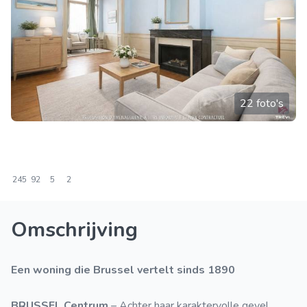
22 foto's
245
92
5
2
Omschrijving
Een woning die Brussel vertelt sinds 1890
BRUSSEL Centrum
– Achter haar karaktervolle gevel