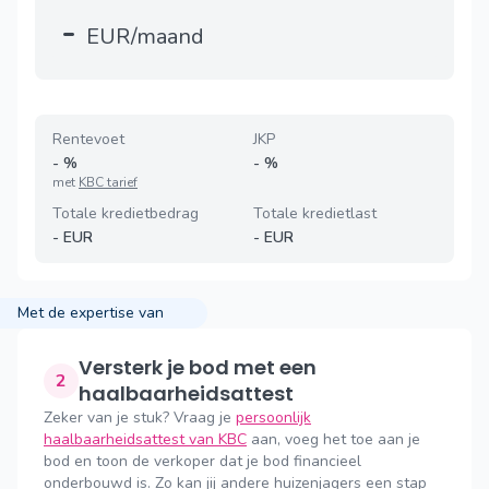
-
EUR/maand
Rentevoet
JKP
-
%
-
%
met
KBC tarief
Totale kredietbedrag
Totale kredietlast
-
EUR
-
EUR
Met de expertise van
Versterk je bod met een
2
haalbaarheidsattest
Zeker van je stuk? Vraag je
persoonlijk
haalbaarheidsattest van KBC
aan, voeg het toe aan je
bod en toon de verkoper dat je bod financieel
onderbouwd is. Zo kan jij andere huizenjagers een stap