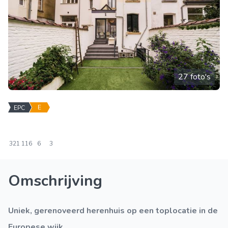
27 foto's
E
EPC
321
116
6
3
Omschrijving
Uniek, gerenoveerd herenhuis op een toplocatie in de
Europese wijk