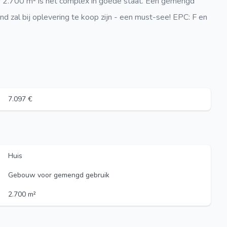
 2.700 m² is het complex in goede staat. Een gemengd
d zal bij oplevering te koop zijn - een must-see! EPC: F en
7.097 €
Huis
Gebouw voor gemengd gebruik
2.700 m²