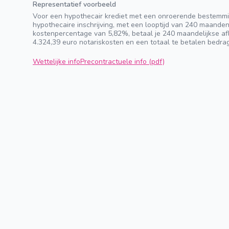
Representatief voorbeeld
Voor een hypothecair krediet met een onroerende bestemmi
hypothecaire inschrijving, met een looptijd van 240 maande
kostenpercentage van 5,82%, betaal je 240 maandelijkse afl
4.324,39 euro notariskosten en een totaal te betalen bedra
Wettelijke info
Precontractuele info (pdf)