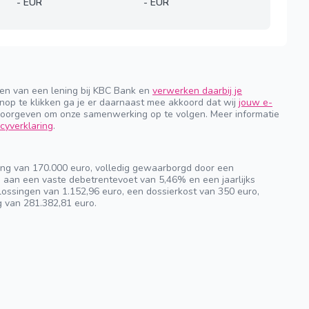
-
EUR
-
EUR
gen van een lening bij KBC Bank en
verwerken daarbij je
nop te klikken ga je er daarnaast mee akkoord dat wij
jouw e-
orgeven om onze samenwerking op te volgen. Meer informatie
cyverklaring
.
ng van 170.000 euro, volledig gewaarborgd door een
n aan een vaste debetrentevoet van 5,46% en een jaarlijks
ossingen van 1.152,96 euro, een dossierkost van 350 euro,
g van 281.382,81 euro.