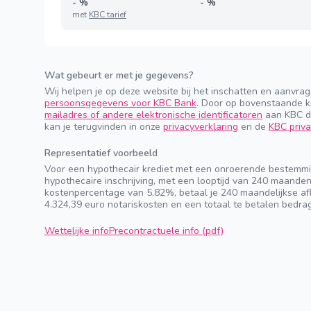
-
%
-
%
met
KBC tarief
Wat gebeurt er met je gegevens?
Wij helpen je op deze website bij het inschatten en aanvra
persoonsgegevens voor KBC Bank
. Door op bovenstaande k
mailadres of andere elektronische identificatoren
aan KBC do
kan je terugvinden in onze
privacyverklaring
en de
KBC priva
Representatief voorbeeld
Voor een hypothecair krediet met een onroerende bestemmi
hypothecaire inschrijving, met een looptijd van 240 maande
kostenpercentage van 5,82%, betaal je 240 maandelijkse afl
4.324,39 euro notariskosten en een totaal te betalen bedra
Wettelijke info
Precontractuele info (pdf)