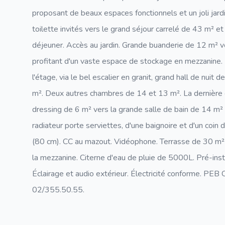
proposant de beaux espaces fonctionnels et un joli jardi
toilette invités vers le grand séjour carrelé de 43 m² e
déjeuner. Accès au jardin. Grande buanderie de 12 m² 
profitant d'un vaste espace de stockage en mezzanine.
l'étage, via le bel escalier en granit, grand hall de nu
m². Deux autres chambres de 14 et 13 m². La dernière
dressing de 6 m² vers la grande salle de bain de 14 m²
radiateur porte serviettes, d'une baignoire et d'un coin
(80 cm). CC au mazout. Vidéophone. Terrasse de 30 m² 
la mezzanine. Citerne d'eau de pluie de 5000L. Pré-inst
Éclairage et audio extérieur. Électricité conforme. PEB C
02/355.50.55.