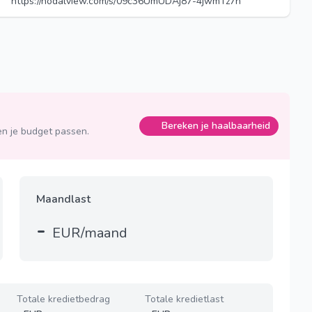
https://nodalview.com/s/09c36UmUDAj87-4jwmTz7n
Bereken je haalbaarheid
n je budget passen.
Maandlast
-
EUR/maand
Totale kredietbedrag
Totale kredietlast