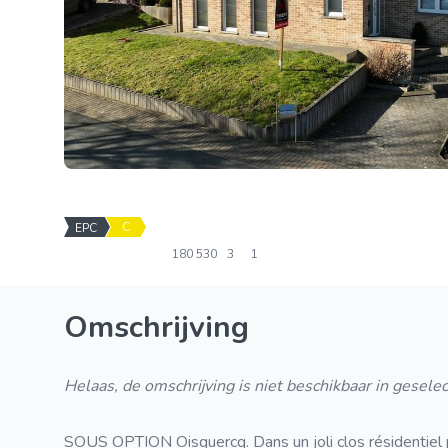
C
EPC
180
530
3
1
Omschrijving
Helaas, de omschrijving is niet beschikbaar in geselec
SOUS OPTION Oisquercq. Dans un joli clos résidentiel pr